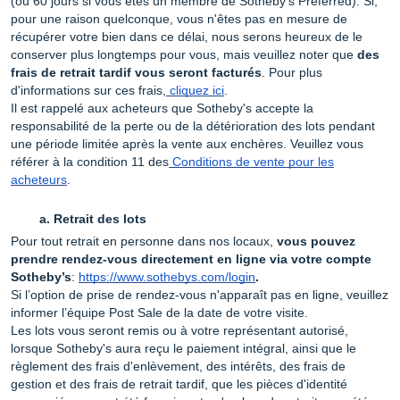
(ou 60 jours si vous êtes un membre de Sotheby's Preferred). Si,
pour une raison quelconque, vous n'êtes pas en mesure de
récupérer votre bien dans ce délai, nous serons heureux de le
conserver plus longtemps pour vous, mais veuillez noter que
des
frais de retrait tardif vous seront facturés
. Pour plus
d'informations sur ces frais,
cliquez ici
.
Il est rappelé aux acheteurs que Sotheby's accepte la
responsabilité de la perte ou de la détérioration des lots pendant
une période limitée après la vente aux enchères. Veuillez vous
référer à la condition 11 des
Conditions de vente pour les
acheteurs
.
Retrait des lots
Pour tout retrait en personne dans nos locaux,
vous pouvez
prendre rendez-vous directement en ligne via votre compte
Sotheby’s
:
https://www.sothebys.com/login
.
Si l’option de prise de rendez-vous n'apparaît pas en ligne, veuillez
informer l’équipe Post Sale de la date de votre visite.
Les lots vous seront remis ou à votre représentant autorisé,
lorsque Sotheby's aura reçu le paiement intégral, ainsi que le
règlement des frais d'enlèvement, des intérêts, des frais de
gestion et des frais de retrait tardif, que les pièces d'identité