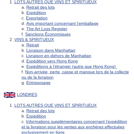
1.
LOTS AUTRES QUE VINS ET SPIRITUEUX
a.
Retrait des lots
b.
Expédition
c.
Exportation
d.
Avis important concernant l'emballage
e.
The Art Loss Register
f.
Sanctions Économiques
2.
VINS & SPIRITUEUX
a.
Retrait
b.
Livraison dans Manhattan
c.
Livraison en-dehors de Manhattan
d.
Expédition vers Hong Kong
e.
Expéditions à l’étranger (autre que Hong Kong)
f.
Non-arrivée, perte, casse et manque lors de la collecte
ou de la livraison
g.
Entreposage
LONDRES
1.
LOTS AUTRES QUE VINS ET SPIRITUEUX
a.
Retrait des lots
b.
Expédition
c.
Informations supplémentaires concernant l’expédition
et la livraison pour les ventes aux enchères effectuées
exclusivement en ligne