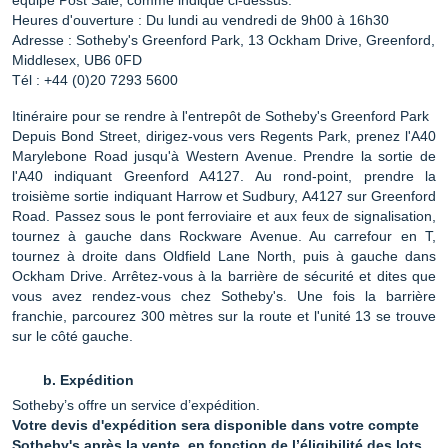
équipe Post Sale, comme indiqué ci-dessus.
Heures d'ouverture : Du lundi au vendredi de 9h00 à 16h30
Adresse : Sotheby's Greenford Park, 13 Ockham Drive, Greenford,
Middlesex, UB6 0FD
Tél : +44 (0)20 7293 5600
Itinéraire pour se rendre à l'entrepôt de Sotheby's Greenford Park
Depuis Bond Street, dirigez-vous vers Regents Park, prenez l'A40
Marylebone Road jusqu'à Western Avenue. Prendre la sortie de
l'A40 indiquant Greenford A4127. Au rond-point, prendre la
troisième sortie indiquant Harrow et Sudbury, A4127 sur Greenford
Road. Passez sous le pont ferroviaire et aux feux de signalisation,
tournez à gauche dans Rockware Avenue. Au carrefour en T,
tournez à droite dans Oldfield Lane North, puis à gauche dans
Ockham Drive. Arrêtez-vous à la barrière de sécurité et dites que
vous avez rendez-vous chez Sotheby's. Une fois la barrière
franchie, parcourez 300 mètres sur la route et l'unité 13 se trouve
sur le côté gauche.
Expédition
Sotheby’s offre un service d’expédition.
Votre devis d'expédition sera disponible dans votre compte
Sotheby's après la vente, en fonction de l’éligibilité des lots