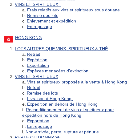
2.
VINS ET SPIRITUEUX
a.
Frais relatifs aux vins et spiritueux sous douane
b.
Remise des lots
c.
Enlèvement et expédition
d.
Entreposage
HONG KONG
1.
LOTS AUTRES QUE VINS, SPIRITUEUX & THÉ
a.
Retrait
b.
Expédition
c.
Exportation
d.
Espèces menacées d’extinction
2.
VINS ET SPIRITUEUX
a.
Vins et spiritueux proposés à la vente à Hong Kong
b.
Retrait
c.
Remise des lots
d.
Livraison à Hong Kong
e.
Expédition en dehors de Hong Kong
f.
Reconditionnement de vins et spiritueux pour
expédition hors de Hong Kong
g.
Exportation
h.
Entreposage
i.
Non-arrivée, perte, rupture et pénurie
3.
PERTE OU DOMMAGE