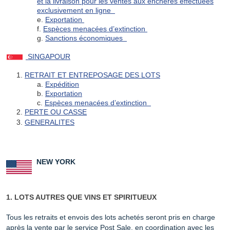
et la livraison pour les ventes aux enchères effectuées
exclusivement en ligne
e.
Exportation
f.
Espèces menacées d’extinction
g.
Sanctions économiques
SINGAPOUR
1.
RETRAIT ET ENTREPOSAGE DES LOTS
a.
Expédition
b.
Exportation
c.
Espèces menacées d’extinction
2.
PERTE OU CASSE
3.
GENERALITES
NEW YORK
1. LOTS AUTRES QUE VINS ET SPIRITUEUX
Tous les retraits et envois des lots achetés seront pris en charge
après la vente par le service Post Sale, en coordination avec les