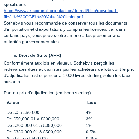
spécifiques :
https://www.artscouncil.org.uk/sites/default/files/download-
file/UK%20OGEL%20Value%20limits.pdf
Sotheby's vous recommande de conserver tous les documents
d'importation et d'exportation, y compris les licences, car dans
certains pays, vous pouvez être amené à les présenter aux
autorités gouvernementales.
Droit de Suite (ARR)
Conformément aux lois en vigueur, Sotheby's perçoit les
redevances dues aux artistes par les acheteurs de lots dont le prix
d'adjudication est supérieur à 1 000 livres sterling, selon les taux
suivants.
Part du prix d'adjudication (en livres sterling) :
Valeur
Taux
De £0 à £50,000
4%
De £50,000.01 à £200,000
3%
De £200,000.01 à £350,000
1%
De £350,000.01 à £500,000
0.5%
Au-delà de £500,000
0.25%