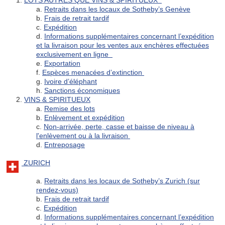
1.
LOTS AUTRES QUE VINS & SPIRITUEUX
a.
Retraits dans les locaux de Sotheby’s Genève
b.
Frais de retrait tardif
c.
Expédition
d.
Informations supplémentaires concernant l’expédition
et la livraison pour les ventes aux enchères effectuées
exclusivement en ligne
e.
Exportation
f.
Espèces menacées d’extinction
g.
Ivoire d’éléphant
h.
Sanctions économiques
2.
VINS & SPIRITUEUX
a.
Remise des lots
b.
Enlèvement et expédition
c.
Non-arrivée, perte, casse et baisse de niveau à
l'enlèvement ou à la livraison
d.
Entreposage
ZURICH
a.
Retraits dans les locaux de Sotheby’s Zurich (sur
rendez-vous)
b.
Frais de retrait tardif
c.
Expédition
d.
Informations supplémentaires concernant l’expédition