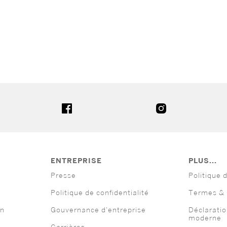
E
ENTREPRISE
PLUS...
Presse
Politique 
Politique de confidentialité
Termes & 
on
Gouvernance d'entreprise
Déclaratio
moderne
Carrières