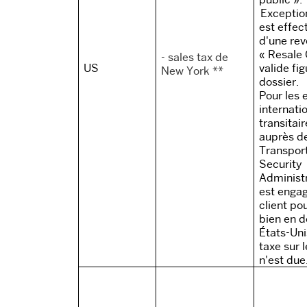
Exception
est effec
d'une rev
« Resale 
- sales tax de
US
valide fi
New York **
dossier.
Pour les 
internatio
transitai
auprès de
Transpor
Security
Administ
est engag
client pou
bien en d
États-Uni
taxe sur 
n'est due