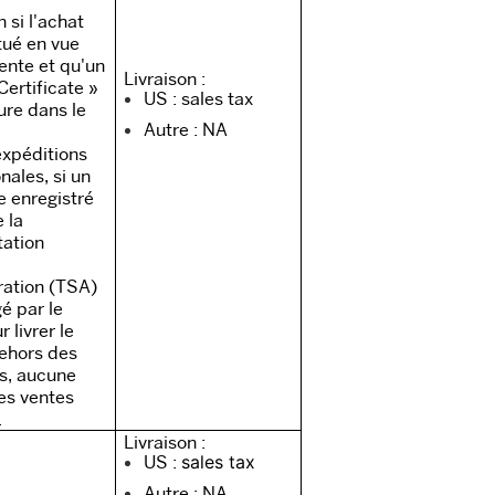
 si l'achat
tué en vue
ente et qu'un
Livraison :
Certificate »
US : sales tax
gure dans le
Autre : NA
expéditions
nales, si un
re enregistré
 la
tation
ration (TSA)
é par le
r livrer le
ehors des
s, aucune
les ventes
.
Livraison :
US :
sales tax
Autre : NA