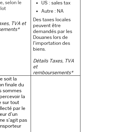
e, selon le
US : sales tax
 lot
Autre : NA
Des taxes locales
axes, TVA et
peuvent être
sements*
demandés par les
Douanes lors de
l’importation des
biens.
Détails Taxes, TVA
et
remboursements*
e soit la
on finale du
us sommes
percevoir la
e sur tout
llecté par le
eur d’un
l ne s’agit pas
ansporteur