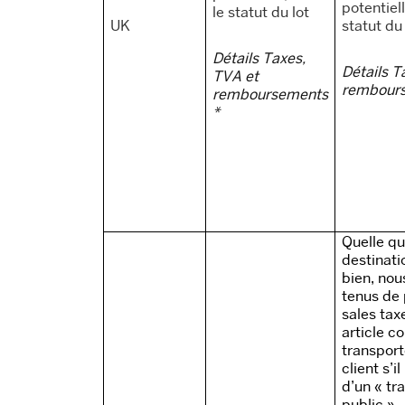
potentiell
le statut du lot
UK
statut du
Détails Taxes,
Détails T
TVA et
rembour
remboursements
*
Quelle qu
destinati
bien, no
tenus de 
sales tax
article co
transport
client s’i
d’un « tr
public ».