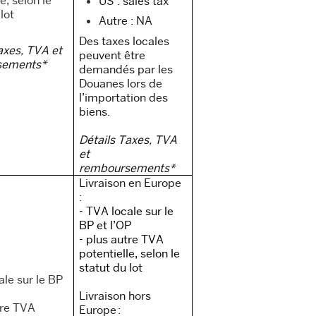
US : sales tax
 lot
Autre : NA
Des taxes locales
axes, TVA et
peuvent être
sements*
demandés par les
Douanes lors de
l’importation des
biens.
Détails Taxes, TVA
et
remboursements*
Livraison en Europe
:
- TVA locale sur le
BP et l’OP
- plus autre TVA
potentielle, selon le
statut du lot
ale sur le BP
Livraison hors
tre TVA
Europe :