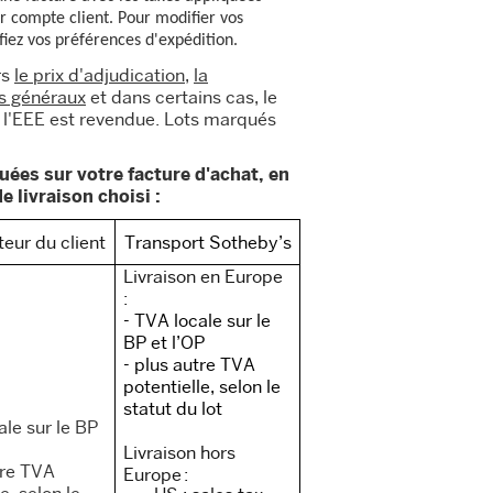
ur compte client. Pour modifier vos
fiez vos préférences d'expédition.
rs
le prix d'adjudication
,
la
s généraux
et dans certains cas, le
de l'EEE est revendue. Lots marqués
uées sur votre facture d'achat, en
e livraison choisi :
eur du client
Transport Sotheby’s
Livraison en Europe
:
- TVA locale sur le
BP et l’OP
- plus autre TVA
potentielle, selon le
statut du lot
ale sur le BP
Livraison hors
tre TVA
Europe :
e, selon le