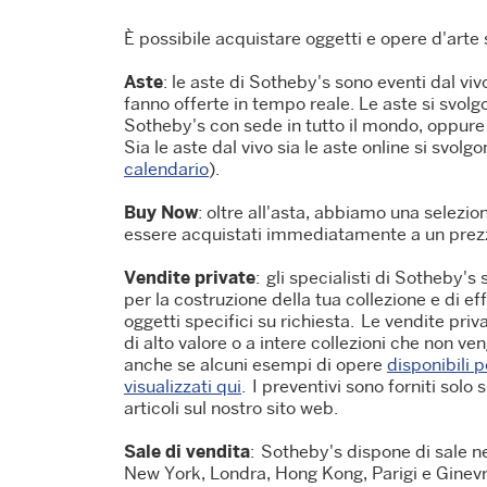
È possibile acquistare oggetti e opere d'arte 
Aste
: le aste di Sotheby's sono eventi dal vivo
fanno offerte in tempo reale. Le aste si svolgo
Sotheby's con sede in tutto il mondo, oppure
Sia le aste dal vivo sia le aste online si svolgo
calendario
).
Buy Now
: oltre all'asta, abbiamo una selezio
essere acquistati immediatamente a un prezz
Vendite private
: gli specialisti di Sotheby's
per la costruzione della tua collezione e di ef
oggetti specifici su richiesta. Le vendite priv
di alto valore o a intere collezioni che non 
anche se alcuni esempi di opere
disponibili 
visualizzati qui
. I preventivi sono forniti solo 
articoli sul nostro sito web.
Sale di vendita
: Sotheby's dispone di sale ne
New York, Londra, Hong Kong, Parigi e Ginevra