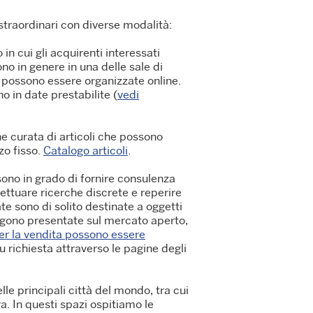
straordinari con diverse modalità:
 in cui gli acquirenti interessati
no in genere in una delle sale di
 possono essere organizzate online.
no in date prestabilite (
vedi
ne curata di articoli che possono
o fisso.
Catalogo articoli
.
 sono in grado di fornire consulenza
fettuare ricerche discrete e reperire
ate sono di solito destinate a oggetti
vengono presentate sul mercato aperto,
per la vendita possono essere
su richiesta attraverso le pagine degli
lle principali città del mondo, tra cui
. In questi spazi ospitiamo le